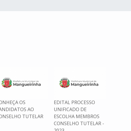
ONHEÇA OS
EDITAL PROCESSO
CONHEÇ
ANDIDATOS AO
UNIFICADO DE
CANDID
ONSELHO TUTELAR
ESCOLHA MEMBROS
CONSEL
CONSELHO TUTELAR -
2023