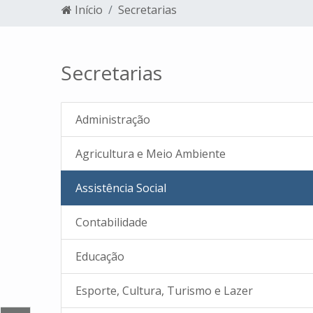
Início
Secretarias
Secretarias
Administração
Agricultura e Meio Ambiente
Assistência Social
Contabilidade
ESSO
CONHEÇA OS
EDITAL PROCESSO
Educação
E
CANDIDATOS AO
UNIFICADO DE
MBROS
CONSELHO TUTELAR
ESCOLHA MEMBROS
Esporte, Cultura, Turismo e Lazer
TELAR -
CONSELHO TUTELAR
2023