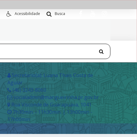
Acessibilidade
Busca
Secretario(a): Luana Thais Costa de
Aguiar
(46) 3243-8060
socialadmin@mangueirinha.pr.gov.br
Rua Visconde de Guarapuava, 1041
7h30min. - 11h30min. | 13h00min -
17h00min